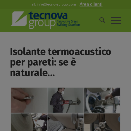
Area clienti
mail:
info@tecnovagroup.com
Isolante termoacustico
per pareti: se è
naturale…