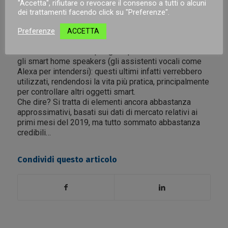
"Accetta", rifiutare o revocare il consenso a tutti o alcuni
Secondo alcune proiezioni poi la domotica nei
dei trattamenti facendo click su "Preferenze".
prossimi mesi potrebbe subire un’inversione di
tendenza nel senso che la classifica degli oggetti più
Preferenze
ACCETTA
venduti esposta sopra potrebbe ribaltarsi vedendo un
aumento di interesse per gli impianti d’illuminazione e
gli smart home speakers (gli assistenti vocali come
Alexa per intendersi): questi ultimi infatti verrebbero
utilizzati, rendendosi la vita più pratica, principalmente
per controllare altri oggetti smart.
Che dire? Si tratta di elementi ancora abbastanza
approssimativi, basati sui dati di mercato relativi ai
primi mesi del 2019, ma tutto sommato abbastanza
credibili…
Condividi questo articolo