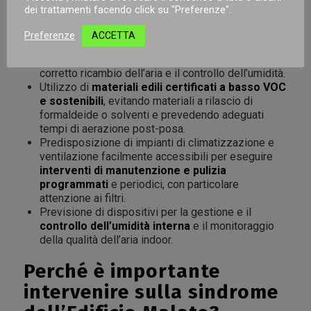
dei trattamenti facendo click su "Preferenze".
Installazione di un
sistema di
ventilazione
meccanica controllata con recupero di calore
,
Preferenze
ACCETTA
correttamente dimensionato e con dispositivo di
monitoraggio dei livelli di CO2
, per favorire il
corretto ricambio dell’aria e il controllo dell’umidità.
Utilizzo di
materiali edili certificati a basso VOC
e sostenibili
, evitando materiali a rilascio di
formaldeide o solventi e prevedendo adeguati
tempi di aerazione post-posa.
Predisposizione di impianti di climatizzazione e
ventilazione facilmente accessibili per eseguire
interventi di manutenzione e pulizia
programmati
e periodici, con particolare
attenzione ai filtri.
Previsione di dispositivi per la gestione e il
controllo dell’umidità interna
e il monitoraggio
della qualità dell’aria indoor.
Perché è importante
intervenire sulla sindrome