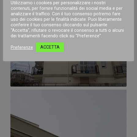
Utilizziamo i cookies per personalizzare i nostri
contenuti, per fornire funzionalità dei social media e per
analizzare il traffico. Con il tuo consenso potremo fare
uso dei cookies per le finalità indicate. Puoi liberamente
conferire il tuo consenso cliccando sul pulsante
"Accetta", rifiutare o revocare il consenso a tutti o alcuni
dei trattamenti facendo click su "Preferenze".
Preferenze
ACCETTA