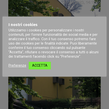
I nostri cookies
Utilizziamo i cookies per personalizzare i nostri
contenuti, per fornire funzionalità dei social media e per
analizzare il traffico. Con il tuo consenso potremo fare
uso dei cookies per le finalità indicate. Puoi liberamente
conferire il tuo consenso cliccando sul pulsante
"Accetta", rifiutare o revocare il consenso a tutti o alcuni
dei trattamenti facendo click su "Preferenze".
Preferenze
ACCETTA