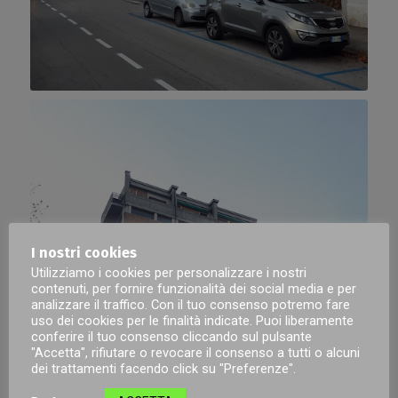
I nostri cookies
Utilizziamo i cookies per personalizzare i nostri
contenuti, per fornire funzionalità dei social media e per
analizzare il traffico. Con il tuo consenso potremo fare
uso dei cookies per le finalità indicate. Puoi liberamente
conferire il tuo consenso cliccando sul pulsante
"Accetta", rifiutare o revocare il consenso a tutti o alcuni
dei trattamenti facendo click su "Preferenze".