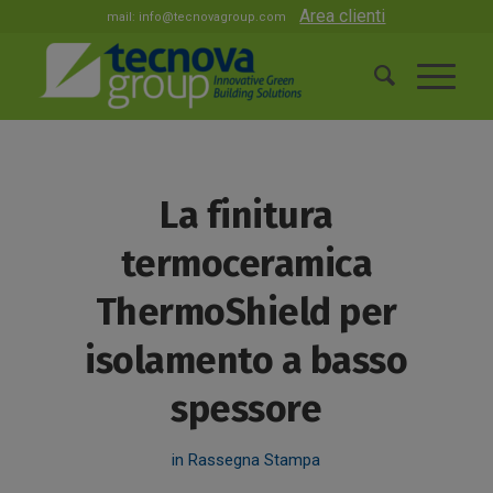
Area clienti
mail:
info@tecnovagroup.com
La finitura
termoceramica
ThermoShield per
isolamento a basso
spessore
in
Rassegna Stampa