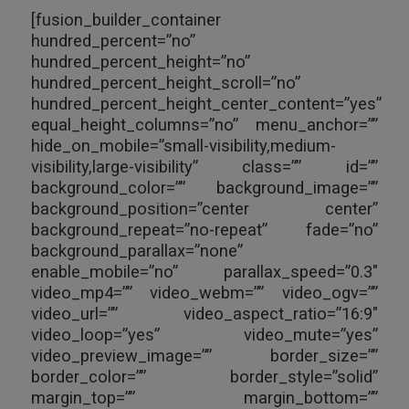
[fusion_builder_container
hundred_percent=”no”
hundred_percent_height=”no”
hundred_percent_height_scroll=”no”
hundred_percent_height_center_content=”yes”
equal_height_columns=”no” menu_anchor=””
hide_on_mobile=”small-visibility,medium-
visibility,large-visibility” class=”” id=””
background_color=”” background_image=””
background_position=”center center”
background_repeat=”no-repeat” fade=”no”
background_parallax=”none”
enable_mobile=”no” parallax_speed=”0.3″
video_mp4=”” video_webm=”” video_ogv=””
video_url=”” video_aspect_ratio=”16:9″
video_loop=”yes” video_mute=”yes”
video_preview_image=”” border_size=””
border_color=”” border_style=”solid”
margin_top=”” margin_bottom=””