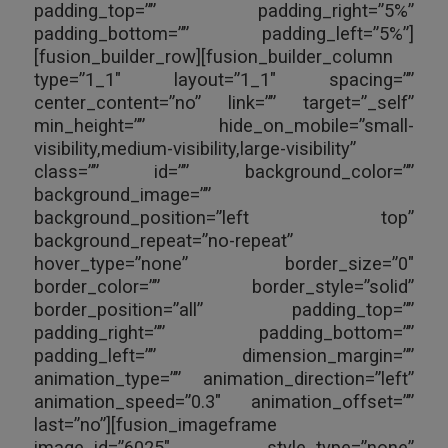
padding_top=”” padding_right=”5%”
padding_bottom=”” padding_left=”5%”]
[fusion_builder_row][fusion_builder_column
type=”1_1″ layout=”1_1″ spacing=””
center_content=”no” link=”” target=”_self”
min_height=”” hide_on_mobile=”small-
visibility,medium-visibility,large-visibility”
class=”” id=”” background_color=””
background_image=””
background_position=”left top”
background_repeat=”no-repeat”
hover_type=”none” border_size=”0″
border_color=”” border_style=”solid”
border_position=”all” padding_top=””
padding_right=”” padding_bottom=””
padding_left=”” dimension_margin=””
animation_type=”” animation_direction=”left”
animation_speed=”0.3″ animation_offset=””
last=”no”][fusion_imageframe
image_id=”6025″ style_type=”none”