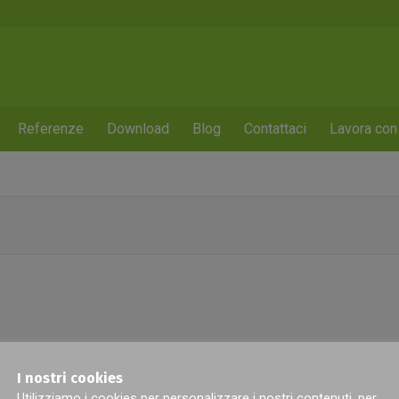
Referenze
Download
Blog
Contattaci
Lavora con
I nostri cookies
Utilizziamo i cookies per personalizzare i nostri contenuti, per