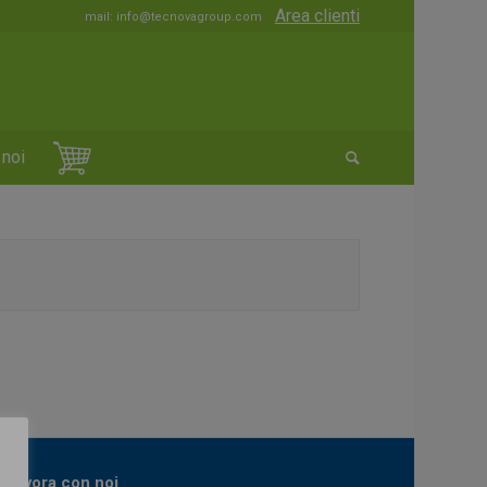
Area clienti
mail:
info@tecnovagroup.com
 noi
Lavora con noi